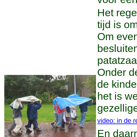
Het regen
tijd is o
Om even 
besluite
patatzaa
Onder de
de kinde
het is w
gezellige
video: in de 
En daar