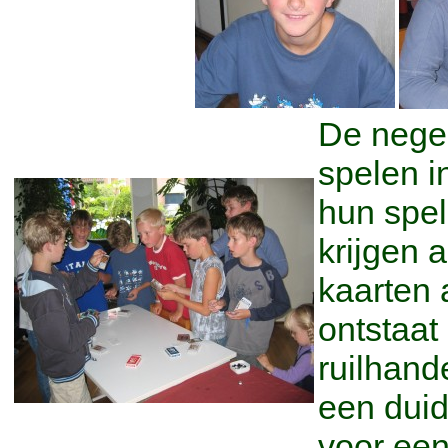
De nege
spelen 
hun spel
krijgen a
kaarten a
ontstaat
ruilhande
een duid
voor een