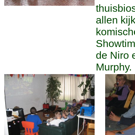
thuisbio
allen ki
komische
Showtim
de Niro
Murphy.