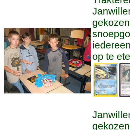
Janwille
gekozen
snoepgo
iedereen
op te et
Janwille
gekozen