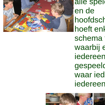
alle spe
en de
hoofdsch
hoeft en
schema 
waarbij 
iedereen
gespeel
waar ie
iedereen