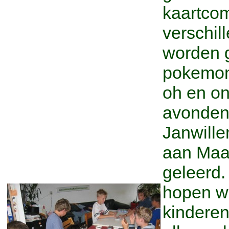
kaartcom
verschil
worden 
pokemon,
oh en on-
avonden
Janwille
aan Maa
geleerd.
hopen w
kinderen