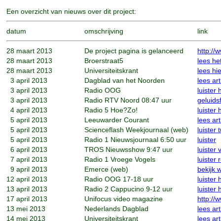
Een overzicht van nieuws over dit project:
datum
omschrijving
link
28
maart 2013
De project pagina is gelanceerd
http://
28
maart 2013
Broerstraat5
lees het
28
maart 2013
Universiteitskrant
lees hie
3
april 2013
Dagblad van het Noorden
lees art
3
april 2013
Radio OOG
luister 
3
april 2013
Radio RTV Noord 08:47 uur
geluid
4
april 2013
Radio 5 Hoe?Zo!
luister 
5
april 2013
Leeuwarder Courant
lees art
5
april 2013
Scienceflash Weekjournaal (web)
luister
5
april 2013
Radio 1 Nieuwsjournaal 6:50 uur
luister
6
april 2013
TROS Nieuwsshow 9:47 uur
luister
7
april 2013
Radio 1 Vroege Vogels
luister
9
april 2013
Emerce (web)
bekijk 
12
april 2013
Radio OOG 17-18 uur
luister 
13
april 2013
Radio 2 Cappucino 9-12 uur
luister
17
april 2013
Unifocus video magazine
http://
13
mei 2013
Nederlands Dagblad
lees art
14
mei 2013
Universiteitskrant
lees art