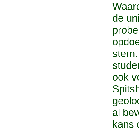
Waaro
de uni
probe
opdoe
stern
stude
ook v
Spits
geolo
al be
kans 