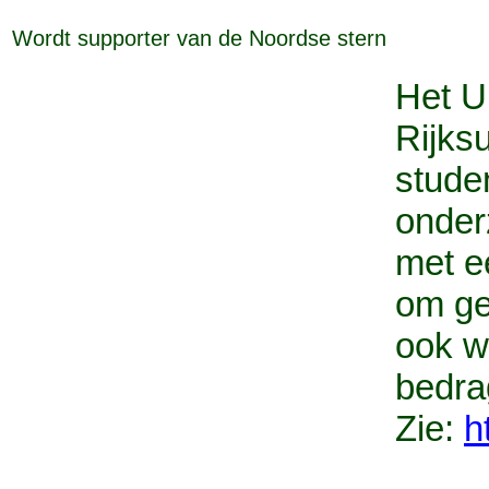
Wordt supporter van de Noordse stern
Het U
Rijks
studen
onder
met e
om ge
ook w
bedra
Zie:
h