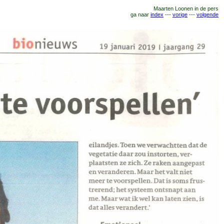
Maarten Loonen
in de
pers
ga naar
index
---
vorige
---
volgende