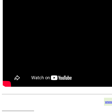
www
________________