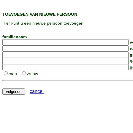
TOEVOEGEN VAN NIEUWE PERSOON
Hier kunt u een nieuwe persoon toevoegen.
familienaam
v
r
g
g
g
man
vrouw
cancel