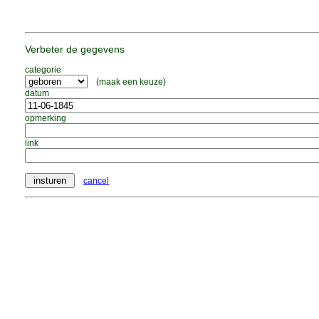
Verbeter de gegevens
categorie
(maak een keuze)
datum
opmerking
link
cancel