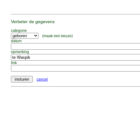
Verbeter de gegevens
categorie
(maak een keuze)
datum
opmerking
link
cancel