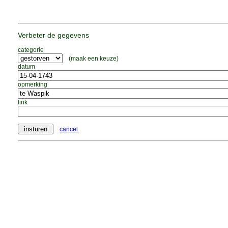
Verbeter de gegevens
categorie
(maak een keuze)
datum
opmerking
link
cancel