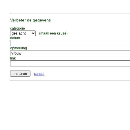
Verbeter de gegevens
categorie
(maak een keuze)
datum
opmerking
link
cancel