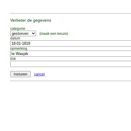
Verbeter de gegevens
categorie
(maak een keuze)
datum
opmerking
link
cancel