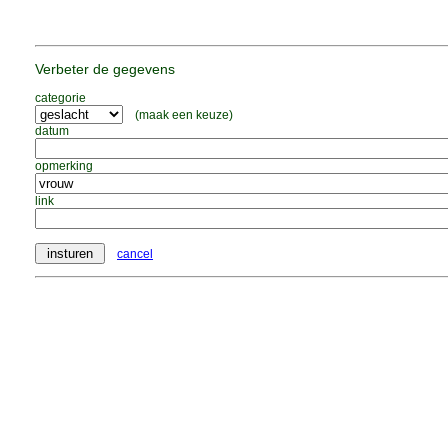
Verbeter de gegevens
categorie
(maak een keuze)
datum
opmerking
link
cancel