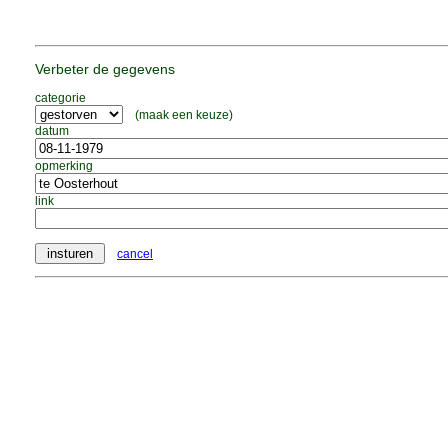
Verbeter de gegevens
categorie
(maak een keuze)
datum
opmerking
link
cancel