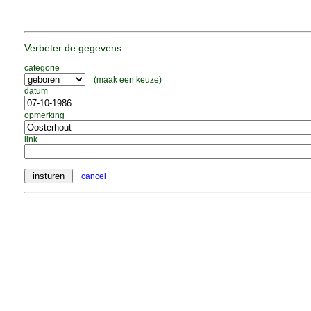
Verbeter de gegevens
categorie
(maak een keuze)
datum
opmerking
link
cancel