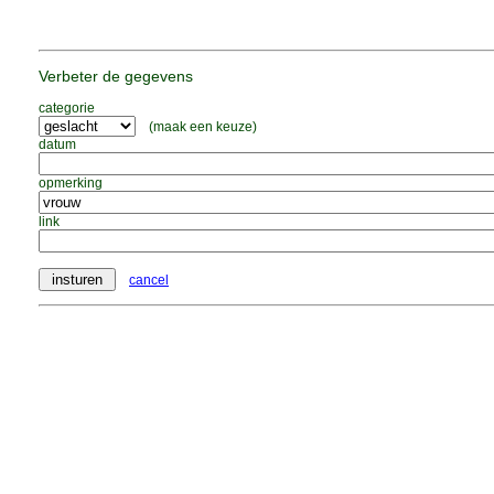
Verbeter de gegevens
categorie
(maak een keuze)
datum
opmerking
link
cancel