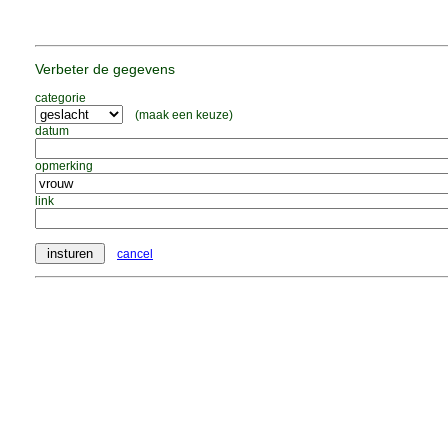
Verbeter de gegevens
categorie
(maak een keuze)
datum
opmerking
link
cancel