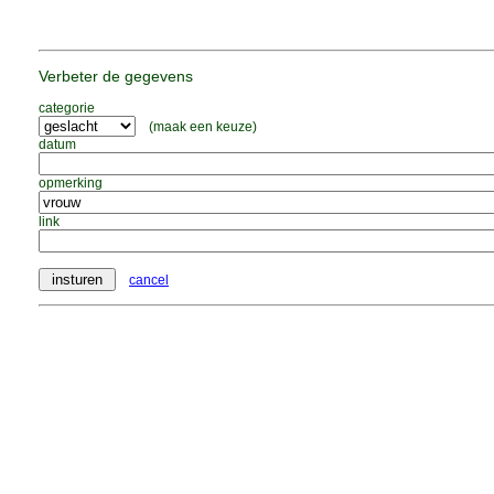
Verbeter de gegevens
categorie
(maak een keuze)
datum
opmerking
link
cancel