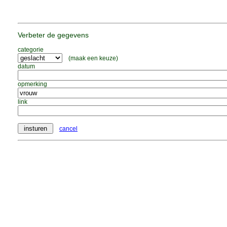
Verbeter de gegevens
categorie
(maak een keuze)
datum
opmerking
link
cancel