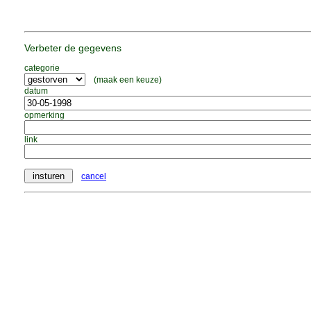
Verbeter de gegevens
categorie
(maak een keuze)
datum
opmerking
link
cancel