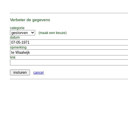
Verbeter de gegevens
categorie
(maak een keuze)
datum
opmerking
link
cancel