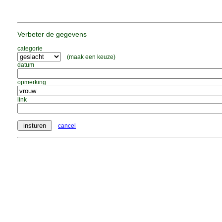
Verbeter de gegevens
categorie
(maak een keuze)
datum
opmerking
link
cancel