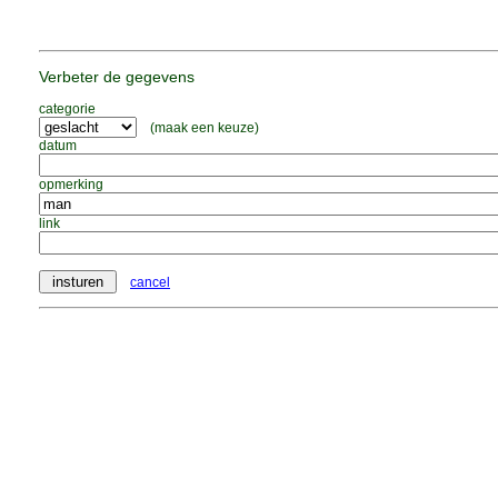
Verbeter de gegevens
categorie
(maak een keuze)
datum
opmerking
link
cancel