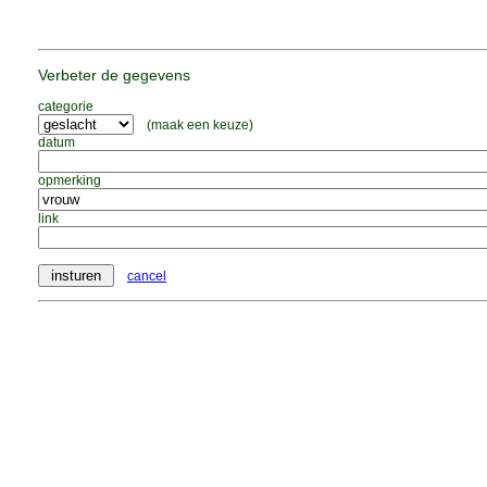
Verbeter de gegevens
categorie
(maak een keuze)
datum
opmerking
link
cancel