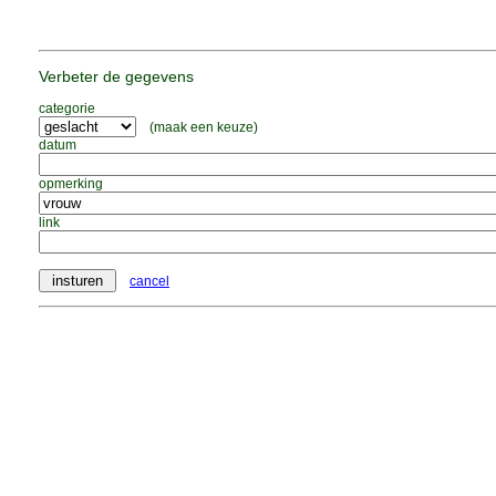
Verbeter de gegevens
categorie
(maak een keuze)
datum
opmerking
link
cancel