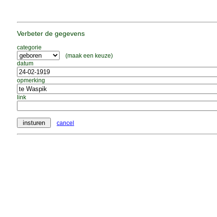
Verbeter de gegevens
categorie
(maak een keuze)
datum
opmerking
link
cancel