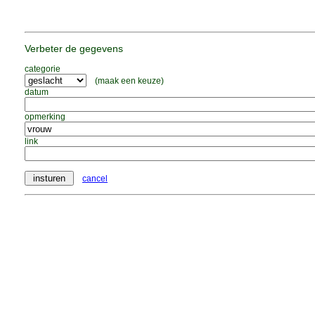
Verbeter de gegevens
categorie
(maak een keuze)
datum
opmerking
link
cancel