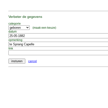
Verbeter de gegevens
categorie
(maak een keuze)
datum
opmerking
link
cancel