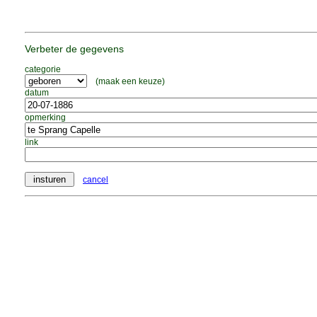
Verbeter de gegevens
categorie
(maak een keuze)
datum
opmerking
link
cancel