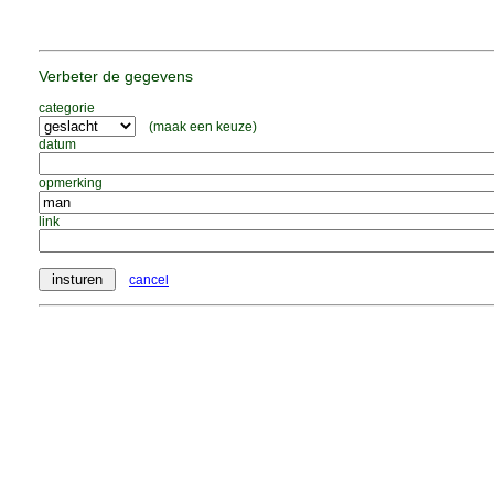
Verbeter de gegevens
categorie
(maak een keuze)
datum
opmerking
link
cancel