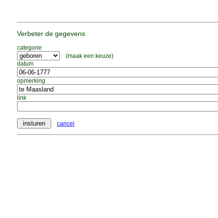
Verbeter de gegevens
categorie
(maak een keuze)
datum
opmerking
link
cancel