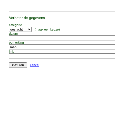
Verbeter de gegevens
categorie
(maak een keuze)
datum
opmerking
link
cancel