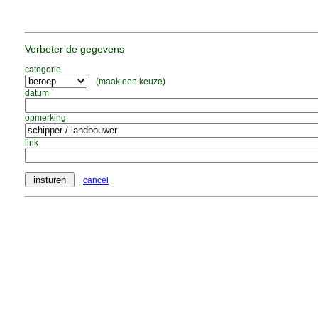
Verbeter de gegevens
categorie
(maak een keuze)
datum
opmerking
link
cancel