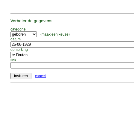
Verbeter de gegevens
categorie
(maak een keuze)
datum
opmerking
link
cancel