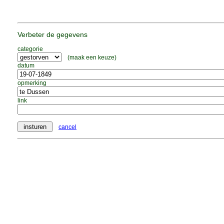
Verbeter de gegevens
categorie
(maak een keuze)
datum
opmerking
link
cancel