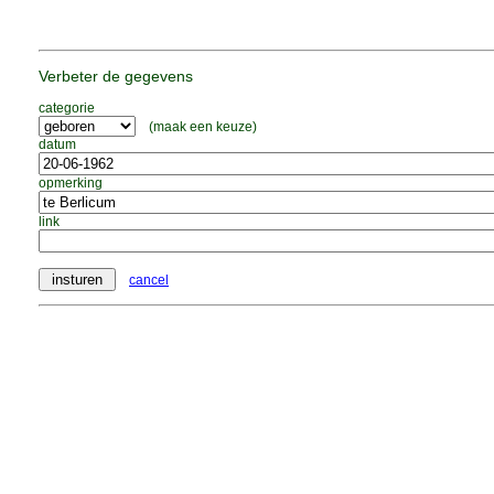
Verbeter de gegevens
categorie
(maak een keuze)
datum
opmerking
link
cancel