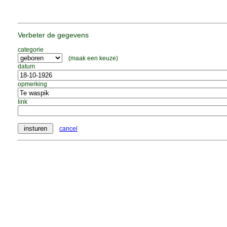
Verbeter de gegevens
categorie
(maak een keuze)
datum
opmerking
link
cancel