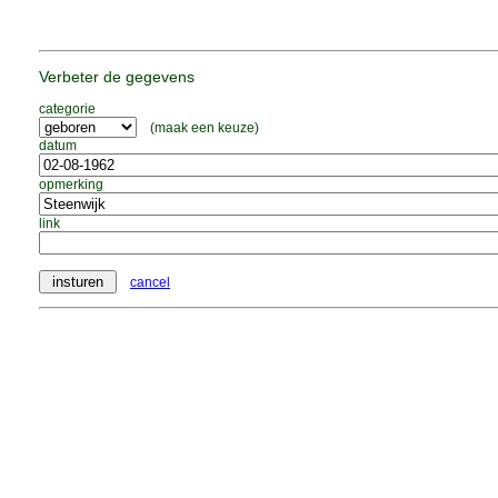
Verbeter de gegevens
categorie
(maak een keuze)
datum
opmerking
link
cancel