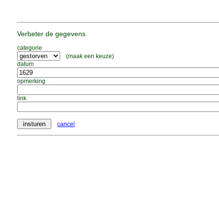
Verbeter de gegevens
categorie
(maak een keuze)
datum
opmerking
link
cancel