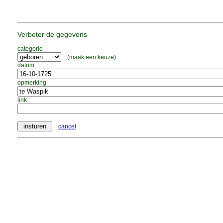
Verbeter de gegevens
categorie
(maak een keuze)
datum
opmerking
link
cancel