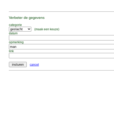
Verbeter de gegevens
categorie
(maak een keuze)
datum
opmerking
link
cancel