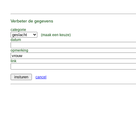
Verbeter de gegevens
categorie
(maak een keuze)
datum
opmerking
link
cancel