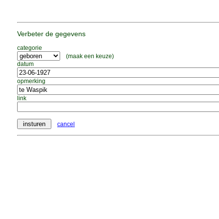
Verbeter de gegevens
categorie
(maak een keuze)
datum
opmerking
link
cancel