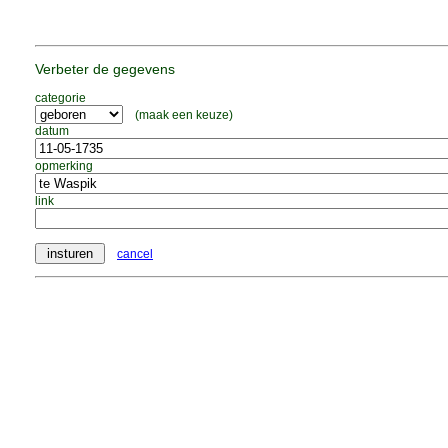
Verbeter de gegevens
categorie
(maak een keuze)
datum
opmerking
link
cancel