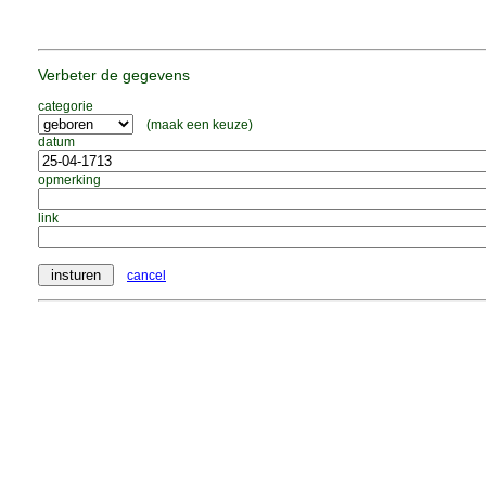
Verbeter de gegevens
categorie
(maak een keuze)
datum
opmerking
link
cancel