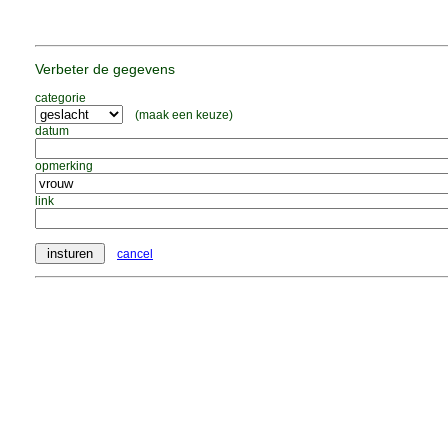
Verbeter de gegevens
categorie
(maak een keuze)
datum
opmerking
link
cancel