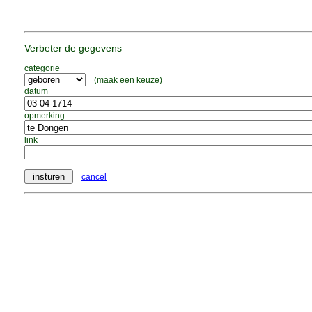
Verbeter de gegevens
categorie
(maak een keuze)
datum
opmerking
link
cancel