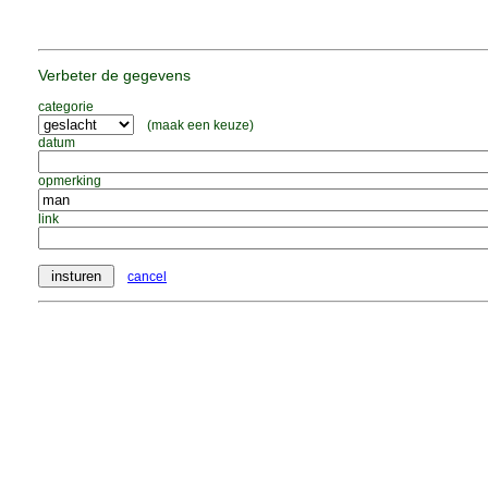
Verbeter de gegevens
categorie
(maak een keuze)
datum
opmerking
link
cancel