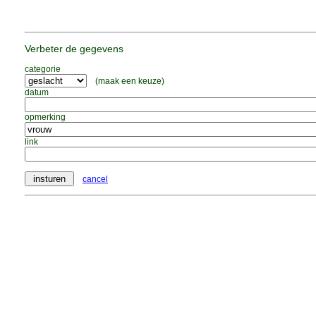
Verbeter de gegevens
categorie
(maak een keuze)
datum
opmerking
link
cancel