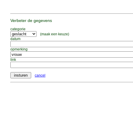
Verbeter de gegevens
categorie
(maak een keuze)
datum
opmerking
link
cancel