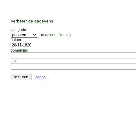
Verbeter de gegevens
categorie
(maak een keuze)
datum
opmerking
link
cancel