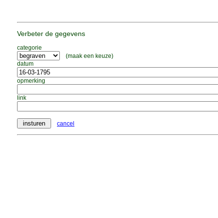
Verbeter de gegevens
categorie
(maak een keuze)
datum
opmerking
link
cancel